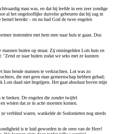
chtvaardig man was, en dat hij leefde in een zeer zondige
 al het ongelooflijke duivelse gebeuren dat hij zag in
 hemel bereikt – en nu had God de twee engelen
en ermee instemden met hem mee naar huis te gaan. Dus
 mannen buiten op straat. Zij omsingelden Lots huis en
: "Zend ze naar buiten zodat we seks met ze kunnen
t hun bende mannen te verkrachten. Lot was zo
ee dochters, die met geen man gemeenschap hebben gehad;
ik Lots daad niet begrijpen. Het gaat absoluut boven mijn
e breken. De engelen die zonder twijfel
 en wisten dat ze in actie moesten komen.
dat ze verblind waren, wankelde de Sodomieten nog steeds
ondigheid is te luid geworden in de oren van de Heer!