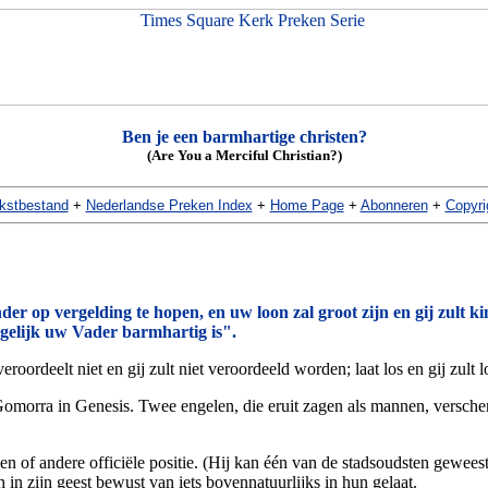
Ben je een barmhartige christen?
(Are You a Merciful Christian?)
kstbestand
+
Nederlandse Preken Index
+
Home Page
+
Abonneren
+
Copyri
der op vergelding te hopen, en uw loon zal groot zijn en gij zult ki
gelijk uw Vader barmhartig is".
eroordeelt niet en gij zult niet veroordeeld worden; laat los en gij zult
 Gomorra in Genesis. Twee engelen, die eruit zagen als mannen, versch
een of andere officiële positie. (Hij kan één van de stadsoudsten gewe
 in zijn geest bewust van iets bovennatuurlijks in hun gelaat.