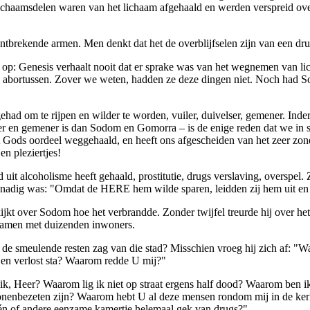
ichaamsdelen waren van het lichaam afgehaald en werden verspreid ov
ntbrekende armen. Men denkt dat het de overblijfselen zijn van een d
e op: Genesis verhaalt nooit dat er sprake was van het wegnemen van 
n abortussen. Zover we weten, hadden ze deze dingen niet. Noch had S
had om te rijpen en wilder te worden, vuiler, duivelser, gemener. Inder
ger en gemener is dan Sodom en Gomorra – is de enige reden dat we in 
it Gods oordeel weggehaald, en heeft ons afgescheiden van het zeer zo
n pleziertjes!
it alcoholisme heeft gehaald, prostitutie, drugs verslaving, overspel. 
nadig was: "Omdat de HERE hem wilde sparen, leidden zij hem uit en 
itkijkt over Sodom hoe het verbrandde. Zonder twijfel treurde hij over h
tezamen met duizenden inwoners.
j de smeulende resten zag van die stad? Misschien vroeg hij zich af: 
ig en verlost sta? Waarom redde U mij?"
ik, Heer? Waarom lig ik niet op straat ergens half dood? Waarom ben ik
onenbezeten zijn? Waarom hebt U al deze mensen rondom mij in de kerk
één of andere eenzame kamertje helemaal gek van drugs?"