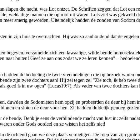
an slapen die nacht, was Lot ontzet. De Schriften zeggen dat Lot een re
de, weldadige mannen die op roof uit waren. Lots ziel was gekweld door
n meer smerig geworden. Uiteindelijk hadden de zonden van Sodom de
gasten in zijn huis te overnachten. Hij was zo aanhoudend dat de engel
den begeven, verzamelde zich een lawaaiige, wilde bende homoseksuele
n naar buiten! Geef ze aan ons zodat we ze leren kennen" – bedoelend
en hadden de bedoeling de twee vreemdelingen die op bezoek waren me
e bende zijn twee dochters aan! Hij zei tegen ze: "Zie toch, ik heb tw
zoals goed is in uw ogen" (Lucas19:7). Als vader van twee dochters kan 
n, duwden de Sodomieten hem opzij en probeerden de deur bij hem in t
binnen en sloten de deur voor hen. Zij hadden duidelijk genoeg gezien
er de bende. Denk je eens de verblindende macht van lust in: zelfs na
waren onder Gods oordeel en ze wisten het zelfs niet!
n de ochtend gaan we deze plaats vernietigen. De roep van zijn grote z