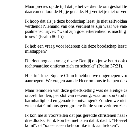
Maar precies op de tijd dat je het verdiende om gestraft
daarvan en toonde Hij je genade. Hij verliet je niet of v
Ik hoop dat als je deze boodschap leest, je niet zelfvolda
verdiend! Niemand van ons verdient te zijn waar we van
psalmenschrijver: "want zijn goedertierenheid is machti
trouw" (Psalm 86:15).
Ik heb een vraag voor iedereen die deze boodschap leest
misstappen?
Dit doet nog een vraag rijzen: Ben jíj op jouw beurt ook
rechtvaardige ontfermt zich en schenkt" (Psalm 37:21).
Hier in Times Square Church hebben we opgeroepen voor 
aanroepen. We vragen aan de Heer om ons te helpen de 
Maar temidden van deze gebedsketting was de Heilige Gee
onszelf bidden; per slot van rekening, waarom zou God n
barmhartigheid en genade te ontvangen? Zouden we niet
weten dat God ons geen grotere liefde voor verloren ziel
Ik kon me al voorstellen dat pas geredde christenen naa
dreadlocks. En ik kon het niet laten dat ik dacht: "Hoev
komt", of "ga eens een behoorlijke jurk aantrekken".