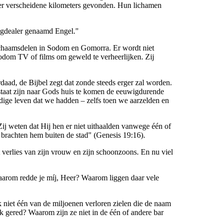
er verscheidene kilometers gevonden. Hun lichamen
rugdealer genaamd Engel."
lichaamsdelen in Sodom en Gomorra. Er wordt niet
odom TV of films om geweld te verheerlijken. Zij
daad, de Bijbel zegt dat zonde steeds erger zal worden.
staat zijn naar Gods huis te komen de eeuwigdurende
ndige leven dat we hadden – zelfs toen we aarzelden en
Zij weten dat Hij hen er niet uithaalden vanwege één of
brachten hem buiten de stad" (Genesis 19:16).
et verlies van zijn vrouw en zijn schoonzoons. En nu viel
"Waarom redde je míj, Heer? Waarom liggen daar vele
 niet één van de miljoenen verloren zielen die de naam
 gered? Waarom zijn ze niet in de één of andere bar