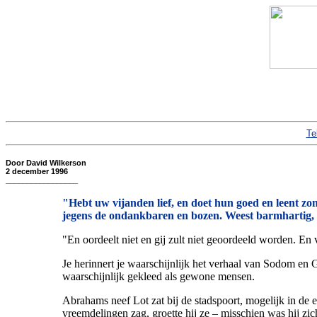
Te
Door David Wilkerson
2 december 1996
_________________
"Hebt uw vijanden lief, en doet hun goed en leent zon
jegens de ondankbaren en bozen. Weest barmhartig, 
"En oordeelt niet en gij zult niet geoordeeld worden. En v
Je herinnert je waarschijnlijk het verhaal van Sodom en
waarschijnlijk gekleed als gewone mensen.
Abrahams neef Lot zat bij de stadspoort, mogelijk in de 
vreemdelingen zag, groette hij ze – misschien was hij zich