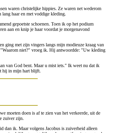
nsen waren christelijke hippies. Ze waren net wederom
n lang haar en met voddige kleding.
glimmend gepoetste schoenen. Toen ik op het podium
leren aan en knip je haar voordat je morgenavond
hen ging met zijn vingers langs mijn modieuze kraag van
." "Waarom niet?" vroeg ik. Hij antwoordde: "Uw kleding
n van God bent. Maar u mist iets." Ik weet nu dat ik
j in mijn hart blijft.
we moeten doen is af te zien van het verkeerde, uit de
 zuiver zijn.
id dan ik. Maar volgens Jacobus is zuiverheid alleen