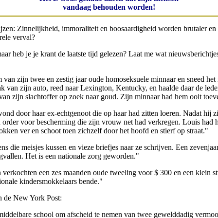
vandaag behouden worden!
zen: Zinnelijkheid, immoraliteit en boosaardigheid worden brutaler en 
ele verval?
r heb je je krant de laatste tijd gelezen? Laat me wat nieuwsberichtje
am van zijn twee en zestig jaar oude homoseksuele minnaar en sneed het
bak van zijn auto, reed naar Lexington, Kentucky, en haalde daar de le
van zijn slachtoffer op zoek naar goud. Zijn minnaar had hem ooit toe
nd door haar ex-echtgenoot die op haar had zitten loeren. Nadat hij 
een order voor bescherming die zijn vrouw net had verkregen. Louis ha
kken ver en schoot toen zichzelf door het hoofd en stierf op straat."
ens die meisjes kussen en vieze briefjes naar ze schrijven. Een zevenj
gvallen. Het is een nationale zorg geworden."
n verkochten een zes maanden oude tweeling voor $ 300 en een klein s
tionale kindersmokkelaars bende."
in de New York Post:
ddelbare school om afscheid te nemen van twee gewelddadig vermoord