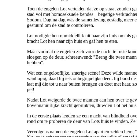
Toen de engelen Lot vertelden dat ze op straat zouden ga
stad vol met homoseksuele bendes – begerige verkrachten
Sodom. Dag na dag was de samenleving gestadig meer e
gestuurd om de stad te controleren.
Lot nodigde hen onmiddellijk uit naar zijn huis om als 
bracht Lot hen naar zijn huis en gaf hen te eten.
Maar voordat de engelen zich voor de nacht te ruste kon
sloegen op de deur, schreeuwend: "Breng die twee manne
hebben".
Wat een ongelooflijke, smerige scène! Deze wilde mann
wanhopig, daad hij iets onbegrijpelijks deed: hij bood d
laat mij die tot u naar buiten brengen en doet met haar, 
pet!
Nadat Lot weigerde de twee mannen aan hen over te geve
bovennatuurlijke kracht gebruikten, duwden Lot het huis 
In de eerste plaats legden ze een macht van blindheid ov
rond om te proberen de deur van Lots huis te vinden. Ze 
Vervolgens namen de engelen Lot apart en zeiden hem: "I