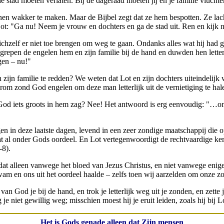
 stad moeten verlaten. Bij de dageraad moeten jij en je familie vluchte
 wakker te maken. Maar de Bijbel zegt dat ze hem bespotten. Ze lacht
t: "Ga nu! Neem je vrouw en dochters en ga de stad uit. Ren en kijk ni
ichzelf er niet toe brengen om weg te gaan. Ondanks alles wat hij had
g grepen de engelen hem en zijn familie bij de hand en duwden hen let
gen – nu!"
ijn familie te redden? We weten dat Lot en zijn dochters uiteindelij
 zond God engelen om deze man letterlijk uit de vernietiging te hal
d iets groots in hem zag? Nee! Het antwoord is erg eenvoudig: "…om
gen in deze laatste dagen, levend in een zeer zondige maatschappij die o
taat al onder Gods oordeel. En Lot vertegenwoordigt de rechtvaardige k
-8).
 dat alleen vanwege het bloed van Jezus Christus, en niet vanwege enig
am en ons uit het oordeel haalde – zelfs toen wij aarzelden om onze zo
 God je bij de hand, en trok je letterlijk weg uit je zonden, en zette j
 niet gewillig weg; misschien moest hij je eruit leiden, zoals hij bij L
Het is Gods genade alleen dat Zijn mensen