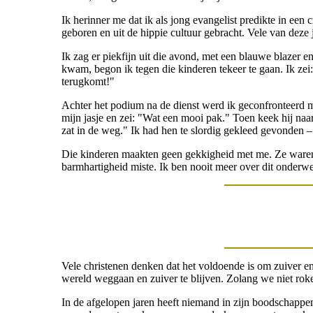
Ik herinner me dat ik als jong evangelist predikte in e
geboren en uit de hippie cultuur gebracht. Vele van dez
Ik zag er piekfijn uit die avond, met een blauwe blazer 
kwam, begon ik tegen die kinderen tekeer te gaan. Ik zei:
terugkomt!"
Achter het podium na de dienst werd ik geconfronteerd m
mijn jasje en zei: "Wat een mooi pak." Toen keek hij n
zat in de weg." Ik had hen te slordig gekleed gevonden – 
Die kinderen maakten geen gekkigheid met me. Ze waren e
barmhartigheid miste. Ik ben nooit meer over dit onderwer
Vele christenen denken dat het voldoende is om zuiver en
wereld weggaan en zuiver te blijven. Zolang we niet roke
In de afgelopen jaren heeft niemand in zijn boodschappen