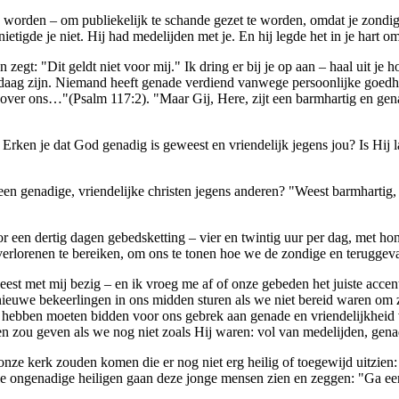
 te worden – om publiekelijk te schande gezet te worden, omdat je zond
ernietigde je niet. Hij had medelijden met je. En hij legde het in je ha
an zegt: "Dit geldt niet voor mij." Ik dring er bij je op aan – haal uit j
daag zijn. Niemand heeft genade verdiend vanwege persoonlijke goedhe
g over ons…"(Psalm 117:2). "Maar Gij, Here, zijt een barmhartig en ge
: Erken je dat God genadig is geweest en vriendelijk jegens jou? Is H
 een genadige, vriendelijke christen jegens anderen? "Weest barmhartig
een dertig dagen gebedsketting – vier en twintig uur per dag, met h
verlorenen te bereiken, om ons te tonen hoe we de zondige en terugge
st met mij bezig – en ik vroeg me af of onze gebeden het juiste accen
ieuwe bekeerlingen in ons midden sturen als we niet bereid waren om 
 hebben moeten bidden voor ons gebrek aan genade en vriendelijkheid
en zou geven als we nog niet zoals Hij waren: vol van medelijden, genad
r onze kerk zouden komen die er nog niet erg heilig of toegewijd uitzi
ele ongenadige heiligen gaan deze jonge mensen zien en zeggen: "Ga eer