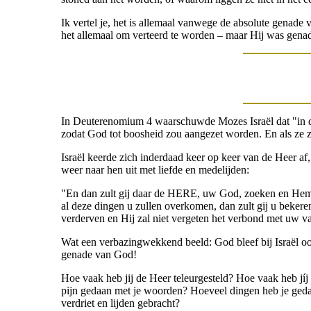
Ik vertel je, het is allemaal vanwege de absolute genade
het allemaal om verteerd te worden – maar Hij was genad
In Deuterenomium 4 waarschuwde Mozes Israël dat "in de
zodat God tot boosheid zou aangezet worden. En als ze 
Israël keerde zich inderdaad keer op keer van de Heer af
weer naar hen uit met liefde en medelijden:
"En dan zult gij daar de HERE, uw God, zoeken en Hem v
al deze dingen u zullen overkomen, dan zult gij u beke
verderven en Hij zal niet vergeten het verbond met uw va
Wat een verbazingwekkend beeld: God bleef bij Israël ook 
genade van God!
Hoe vaak heb jij de Heer teleurgesteld? Hoe vaak heb jíj
pijn gedaan met je woorden? Hoeveel dingen heb je gedaa
verdriet en lijden gebracht?