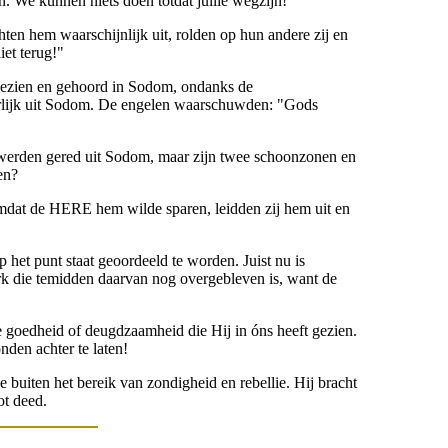
n. We kunnen niets doen totdat jullie wegzijn!
en hem waarschijnlijk uit, rolden op hun andere zij en
et terug!"
 gezien en gehoord in Sodom, ondanks de
terlijk uit Sodom. De engelen waarschuwden: "Gods
k werden gered uit Sodom, maar zijn twee schoonzonen en
en?
dat de HERE hem wilde sparen, leidden zij hem uit en
p het punt staat geoordeeld te worden. Juist nu is
erk die temidden daarvan nog overgebleven is, want de
e goedheid of deugdzaamheid die Hij in óns heeft gezien.
nden achter te laten!
e buiten het bereik van zondigheid en rebellie. Hij bracht
ot deed.