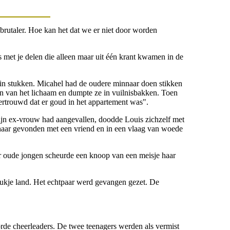
brutaler. Hoe kan het dat we er niet door worden
s met je delen die alleen maar uit één krant kwamen in de
 in stukken. Micahel had de oudere minnaar doen stikken
den van het lichaam en dumpte ze in vuilnisbakken. Toen
vertrouwd dat er goud in het appartement was".
zijn ex-vrouw had aangevallen, doodde Louis zichzelf met
d haar gevonden met een vriend en in een vlaag van woede
aar oude jongen scheurde een knoop van een meisje haar
tukje land. Het echtpaar werd gevangen gezet. De
e cheerleaders. De twee teenagers werden als vermist