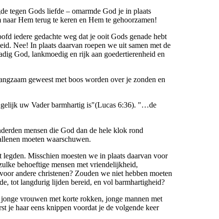
igde tegen Gods liefde – omarmde God je in plaats
rt om naar Hem terug te keren en Hem te gehoorzamen!
e hoofd iedere gedachte weg dat je ooit Gods genade hebt
id. Nee! In plaats daarvan roepen we uit samen met de
nadig God, lankmoedig en rijk aan goedertierenheid en
ij langzaam geweest met boos worden over je zonden en
, gelijk uw Vader barmhartig is"(Lucas 6:36). "…de
onderden mensen die God dan de hele klok rond
vallenen moeten waarschuwen.
t legden. Misschien moesten we in plaats daarvan voor
zulke behoeftige mensen met vriendelijkheid,
 voor andere christenen? Zouden we niet hebben moeten
e, tot langdurig lijden bereid, en vol barmhartigheid?
en: jonge vrouwen met korte rokken, jonge mannen met
st je haar eens knippen voordat je de volgende keer