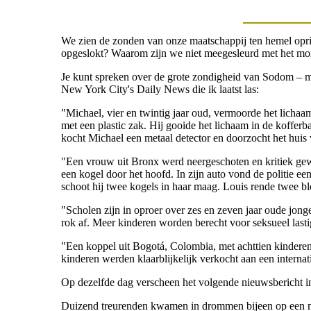
We zien de zonden van onze maatschappij ten hemel oprij
opgeslokt? Waarom zijn we niet meegesleurd met het mor
Je kunt spreken over de grote zondigheid van Sodom – maa
New York City's Daily News die ik laatst las:
"Michael, vier en twintig jaar oud, vermoorde het licha
met een plastic zak. Hij gooide het lichaam in de koffer
kocht Michael een metaal detector en doorzocht het huis 
"Een vrouw uit Bronx werd neergeschoten en kritiek gewo
een kogel door het hoofd. In zijn auto vond de politie 
schoot hij twee kogels in haar maag. Louis rende twee blo
"Scholen zijn in oproer over zes en zeven jaar oude jong
rok af. Meer kinderen worden berecht voor seksueel lasti
"Een koppel uit Bogotá, Colombia, met achttien kindere
kinderen werden klaarblijkelijk verkocht aan een interna
Op dezelfde dag verscheen het volgende nieuwsbericht 
Duizend treurenden kwamen in drommen bijeen op een mi