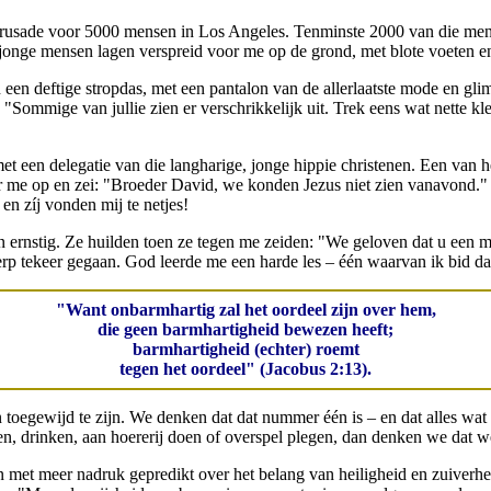
en crusade voor 5000 mensen in Los Angeles. Tenminste 2000 van die me
e jonge mensen lagen verspreid voor me op de grond, met blote voeten e
en een deftige stropdas, met een pantalon van de allerlaatste mode en 
 "Sommige van jullie zien er verschrikkelijk uit. Trek eens wat nette k
et een delegatie van die langharige, jonge hippie christenen. Een van 
aar me op en zei: "Broeder David, we konden Jezus niet zien vanavond
en zíj vonden mij te netjes!
rnstig. Ze huilden toen ze tegen me zeiden: "We geloven dat u een ma
p tekeer gegaan. God leerde me een harde les – één waarvan ik bid dat hi
"Want onbarmhartig zal het oordeel zijn over hem,
die geen barmhartigheid bewezen heeft;
barmhartigheid (echter) roemt
tegen het oordeel" (Jacobus 2:13).
 toegewijd te zijn. We denken dat dat nummer één is – en dat alles wat 
n, drinken, aan hoererij doen of overspel plegen, dan denken we dat we
 met meer nadruk gepredikt over het belang van heiligheid en zuiverhe