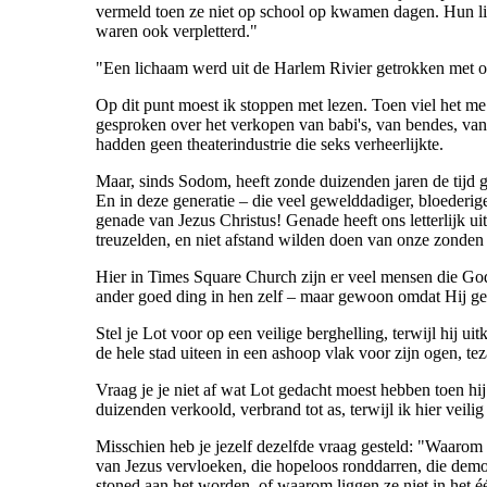
vermeld toen ze niet op school op kwamen dagen. Hun l
waren ook verpletterd."
"Een lichaam werd uit de Harlem Rivier getrokken met o
Op dit punt moest ik stoppen met lezen. Toen viel het m
gesproken over het verkopen van babi's, van bendes, va
hadden geen theaterindustrie die seks verheerlijkte.
Maar, sinds Sodom, heeft zonde duizenden jaren de tijd ge
En in deze generatie – die veel gewelddadiger, bloederi
genade van Jezus Christus! Genade heeft ons letterlijk u
treuzelden, en niet afstand wilden doen van onze zonden e
Hier in Times Square Church zijn er veel mensen die God u
ander goed ding in hen zelf – maar gewoon omdat Hij ge
Stel je Lot voor op een veilige berghelling, terwijl hij u
de hele stad uiteen in een ashoop vlak voor zijn ogen, 
Vraag je je niet af wat Lot gedacht moest hebben toen hi
duizenden verkoold, verbrand tot as, terwijl ik hier veil
Misschien heb je jezelf dezelfde vraag gesteld: "Waarom 
van Jezus vervloeken, die hopeloos ronddarren, die dem
stoned aan het worden, of waarom liggen ze niet in het 