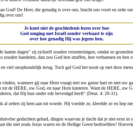
 van God! De Heer, die genadig is over ons, bracht ons voort en zette
ig over ons!
Je kunt niet de geschiedenis lezen over hoe
God omging met Israël zonder verbaast te zijn
over hoe genadig Hij was jegens hen.
 laatste dagen" zij zichzelf zouden verontreinigen, omdat ze gesned
zo zouden handelen, dan zou God hen straffen, hen verbannen en hen o
, en viel onophoudelijk terug. Toch gaf God het nooit op met deze men
inden, wanneer gij naar Hem vraagt met uw ganse hart en met uw gans
ren tot de HERE, uw God, en naar Hem luisteren. Want de HERE, uw God,
deren, dat Hij hun onder ede bevestigd heeft" (Deut. 4: 29-31).
al zetten zij hem aan tot woede. Hij voedde ze, kleedde ze en liep met 
 duivelse gedachten gehad, dingen waarvan je dacht dat je niet eens in 
n die niet zoals Jezus waren en de Heilige Geest bedroefden? Hoevele 