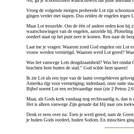
Nu, ga je schoonzonen waarschuwen dat jullie allemaal de
Vroeg de volgende morgen probeerde Lot zijn schoonzonen
gingen verder met slapen. Dus zeiden de engelen tegen Lo
Maar Lot treuzelde. Om de één of andere reden kon hij z
waarschuwingen van de engelen, aarzelde hij. Plotselin
oordeel staat op het punt neer te komen. Ren naar de ber
Laat me je vragen: Waarom zond God engelen om Lot en z
vrouw werden vernietigd. Waarom werd Lot gered? Waarom
Was het vanwege Lots deugdzaamheid? Was het omdat Go
brachten hem buiten de stad." God wilde hem sparen!
Ik zie Lot als een type van de laatst overgebleven gelovi
Amerika rijp voor vernietiging; inderdaad, onze natie s
Bijbel noemt Lot een rechtvaardige man (zie 2 Petrus 2:6
Maar, als Gods kerk vandaag nog rechtvaardig is, dan is
Het is alleen vanwege Zijn genade dat Hij naar ons toekw
Denk er eens over na: Toen je werd gered, nam de Geest van
je buiten Gods oordeel, buiten Sodom. En misschien ging je