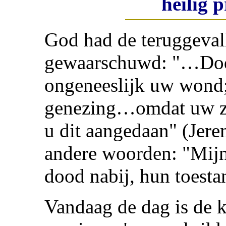
heilig 
God had de teruggevall
gewaarschuwd: "…Dode
ongeneeslijk uw wond;
genezing…omdat uw zo
u dit aangedaan" (Jere
andere woorden: "Mijn 
dood nabij, hun toesta
Vandaag de dag is de k