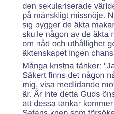
den sekulariserade världen
på mänskligt missnöje. 
sig bygger de äkta maka
skulle någon av de äkta m
om nåd och uthållighet 
äktenskapet ingen chans at
Många kristna tänker: "Ja
Säkert finns det någon n
mig, visa medlidande mot
är. Är inte detta Guds ön
att dessa tankar kommer 
Satans knep som försöker l