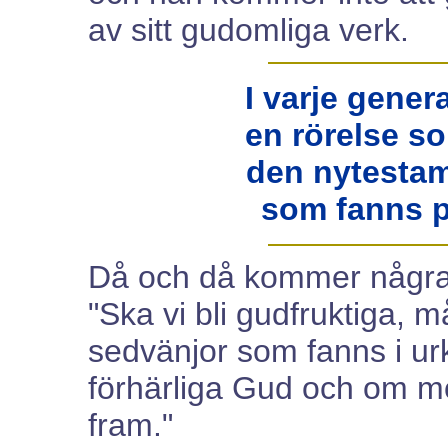
av sitt gudomliga verk.
I varje gener
en rörelse s
den nytestam
som fanns p
Då och då kommer några k
"Ska vi bli gudfruktiga, m
sedvänjor som fanns i ur
förhärliga Gud och om möj
fram."