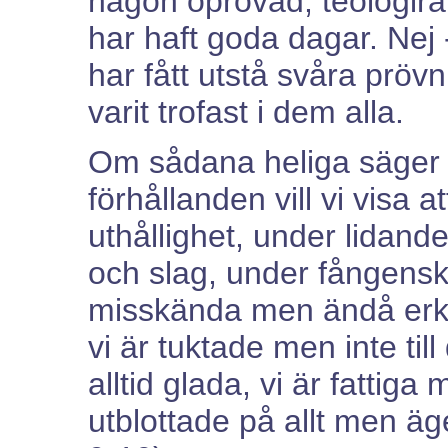
någon oprövad, teologir
har haft goda dagar. Nej -
har fått utstå svåra prövn
varit trofast i dem alla.
Om sådana heliga säger P
förhållanden vill vi visa 
uthållighet, under lidan
och slag, under fångenska
misskända men ändå erkä
vi är tuktade men inte ti
alltid glada, vi är fattiga
utblottade på allt men äge