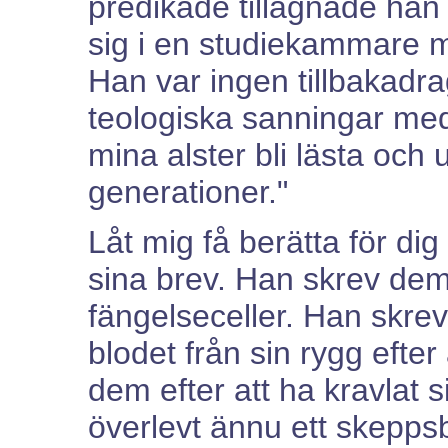
predikade tillägnade han 
sig i en studiekammare 
Han var ingen tillbakadr
teologiska sanningar me
mina alster bli lästa oc
generationer."
Låt mig få berätta för di
sina brev. Han skrev dem
fängelseceller. Han skr
blodet från sin rygg efter
dem efter att ha kravlat s
överlevt ännu ett skeppsb