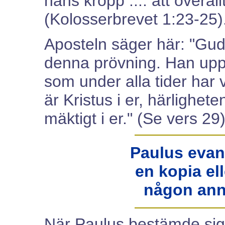
hans kropp .... att överal
(Kolosserbrevet 1:23-25)
Aposteln säger här: "Gud
denna prövning. Han upp
som under alla tider har
är Kristus i er, härlighet
mäktigt i er." (Se vers 29)
Paulus evan
en kopia ell
någon ann
När Paulus bestämde sig f