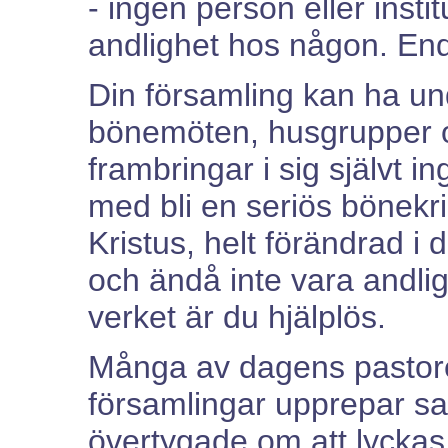
- ingen person eller insti
andlighet hos någon. End
Din församling kan ha u
bönemöten, husgrupper o
frambringar i sig självt i
med bli en seriös bönekriga
Kristus, helt förändrad i 
och ändå inte vara andli
verket är du hjälplös.
Många av dagens pastore
församlingar upprepar s
övertygade om att lycka