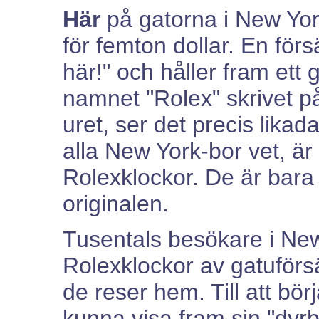
Här
på gatorna i New Yor
för femton dollar. En förs
här!" och håller fram et
namnet "Rolex" skrivet p
uret, ser det precis lika
alla New York-bor vet, är
Rolexklockor. De är bara i
originalen.
Tusentals besökare i Ne
Rolexklockor av gatuförs
de reser hem. Till att bö
kunna visa fram sin "dyrb