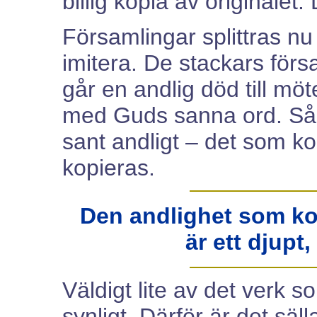
billig kopia av originalet.
Församlingar splittras nu
imitera. De stackars förs
går en andlig död till mö
med Guds sanna ord. Så ja
sant andligt – det som k
kopieras.
Den andlighet som k
är ett djupt,
Väldigt lite av det verk 
synligt. Därför är det sä