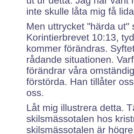
ut ur detta. Jag har varit
inte skulle låta mig få li
Men uttrycket "härda ut"
Korintierbrevet 10:13, tyde
kommer förändras. Syftet 
rådande situationen. Var
förändrar våra omständighet
förstörda. Han tillåter oss
oss.
Låt mig illustrera detta.
skilsmässotalen hos krist
skilsmässotalen är högre 