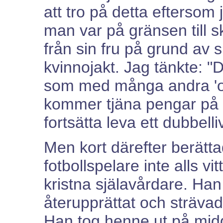
att tro på detta eftersom
man var på gränsen till 
från sin fru på grund av si
kvinnojakt. Jag tänkte:
som med många andra 'o
kommer tjäna pengar på a
fortsätta leva ett dubbelliv
Men kort därefter berätt
fotbollspelare inte alls vit
kristna själavårdare. Han 
återupprättat och strävade 
Han tog henne ut på mi