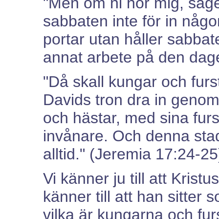
"Men om ni hör mig, säg
sabbaten inte för in nå
portar utan håller sabbat
annat arbete på den dag
"Då skall kungar och fur
Davids tron dra in genom
och hästar, med sina fur
invånare. Och denna stad
alltid." (Jeremia 17:24-25
Vi känner ju till att Krist
känner till att han sitte
vilka är kungarna och fu