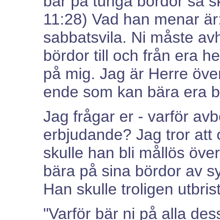
bär på tunga bördor så sk
11:28) Vad han menar är: 
sabbatsvila. Ni måste avh
bördor till och från era h
på mig. Jag är Herre öve
ende som kan bära era b
Jag frågar er - varför av
erbjudande? Jag tror att
skulle han bli mållös över
bära på sina bördor av s
Han skulle troligen utbris
"Varför bär ni på alla de