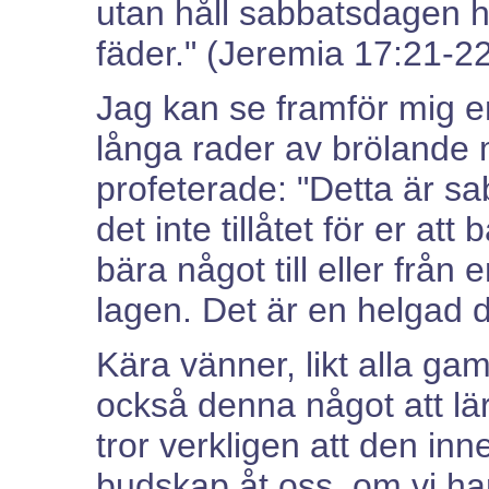
utan håll sabbatsdagen he
fäder." (Jeremia 17:21-22
Jag kan se framför mig e
långa rader av brölande 
profeterade: "Detta är sa
det inte tillåtet för er at
bära något till eller från
lagen. Det är en helgad d
Kära vänner, likt alla ga
också denna något att lär
tror verkligen att den inn
budskap åt oss, om vi har ö