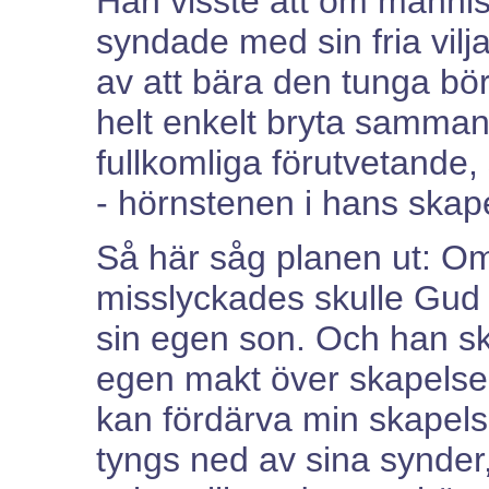
Han visste att om männi
syndade med sin fria vilj
av att bära den tunga bö
helt enkelt bryta samman 
fullkomliga förutvetande
- hörnstenen i hans skap
Så här såg planen ut: O
misslyckades skulle Gud
sin egen son. Och han sk
egen makt över skapelse
kan fördärva min skapel
tyngs ned av sina synder