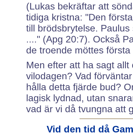
(Lukas bekräftar att sön
tidiga kristna: "Den förs
till brödsbrytelse. Paul
...." (Apg 20:7). Också P
de troende möttes första
Men efter att ha sagt allt
vilodagen? Vad förväntar 
hålla detta fjärde bud? O
lagisk lydnad, utan snara
vad är vi då tvungna att 
Vid den tid då Gam