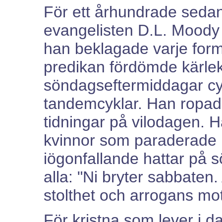
För ett århundrade seda
evangelisten D.L. Moody
han beklagade varje for
predikan fördömde kärle
söndagseftermiddagar cy
tandemcyklar. Han ropad
tidningar på vilodagen. H
kvinnor som paraderade run
iögonfallande hattar på
alla: "Ni bryter sabbaten. 
stolthet och arrogans mo
För kristna som lever i da