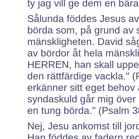
ty jag vill ge dem en bär
Sålunda föddes Jesus av f
börda som, på grund av s
mänskligheten. David så
av bördor åt hela mänskl
HERREN, han skall uppehål
den rättfärdige vackla."
erkänner sitt eget behov
syndaskuld går mig över
en tung börda." (Psalm 3
Nej, Jesu ankomst till jor
Han föddes av fadern re