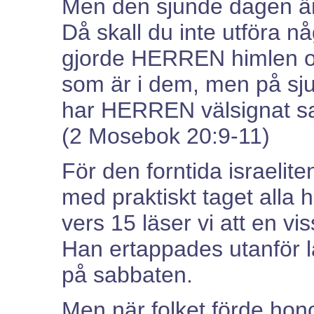
Men den sjunde dagen ä
Då skall du inte utföra nå
gjorde HERREN himlen oc
som är i dem, men på sju
har HERREN välsignat sa
(2 Mosebok 20:9-11)
För den forntida israelit
med praktiskt taget alla
vers 15 läser vi att en vis
Han ertappades utanför l
på sabbaten.
Men när folket förde hono