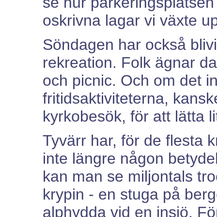
se hur parkeringsplatsen
oskrivna lagar vi växte up
Söndagen har också blivi
rekreation. Folk ägnar dag
och picnic. Och om det in
fritidsaktiviteterna, kan
kyrkobesök, för att lätta 
Tyvärr har, för de flesta
inte längre någon betyde
kan man se miljontals tro
krypin - en stuga på berg
alphydda vid en insjö. F