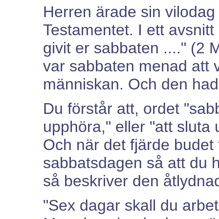
Herren ärade sin viloda
Testamentet. I ett avsnit
givit er sabbaten ...." (
var sabbaten menad att v
människan. Och den hade 
Du förstår att, ordet "sab
upphöra," eller "att slut
Och när det fjärde budet 
sabbatsdagen så att du h
så beskriver den åtlydnad
"Sex dagar skall du arbeta